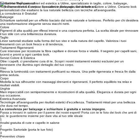
Chiama Adesso
Servizi Hair Professionali
Nujé Parrucchieri & Estetica: Specialisti in Balayage, Schiariture e Colore a Udine. Creiamo look
personalizzati che esaltano la tua naturale bellezza con tecniche all'avanguardia.
La consulenza è Gratuita!
Balayage
Schiariture sartoriali per un effetto baciato dal sole naturale e luminoso. Perfetto per chi desidera
una trasformazione elegante senza stacchi netti.
Colore
Pigmenti di alta qualità per riflessi intensi e una copertura perfetta. La scelta ideale per rinnovare
il tuo stile con una brillantezza duratura.
Taglio
Linee sartoriali studiate sulla forma del tuo viso e sulla natura del capello. Valorizza i tuoi
lineamenti con un look fresco e di tendenza.
Trattamenti Rigeneranti
Cure intensive per ricostruire la fibra capillare e donare forza e vitalità. Il segreto per capelli sani,
lucenti e pronti a ogni cambio look.
Servizi Colore & Estetica
Oltre i capelli, ci prendiamo cura di te. Scopri i nostri trattamenti estetici esclusivi per un
benessere che illumina ogni dettaglio del tuo corpo.
Viso
Ritrova la luminosità con trattamenti purificanti su misura. Una pelle rigenerata e fresca fin dalla
prima seduta.
Corpo
Modella la tua silhouette con massaggi drenanti e rigeneranti. Il perfetto equilibrio tra relax e
risultati visibili.
Unghie
Mani impeccabili con semipermanente e ricostruzioni di alta qualità. Eleganza e durata per ogni
tua occasione.
Estetica Avanzata
Tecnologie all'avanguardia per risultati estetici d'eccellenza. Trattamenti mirati per una bellezza
che dura nel tempo.
La consulenza per balayage e schiariture è gratuita e senza impegno.
Passa a trovarci in salone per il parere dei nostri esperti! Porta con te le foto dei look che ami di
più: le guarderemo insieme per dare vita al tuo stile ideale
1
Analisi gratuita di cute e capello in salone
2
Progetto Sartoriale (porta le tue foto)
3