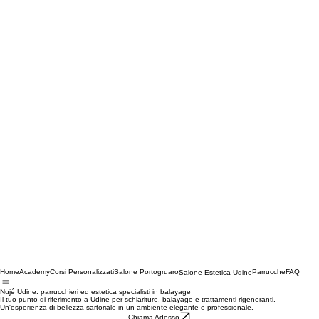
Home
Academy
Corsi Personalizzati
Salone Portogruaro
Parrucche
FAQ
Salone Estetica Udine
Nujé Udine: parrucchieri ed estetica specialisti in balayage
Il tuo punto di riferimento a Udine per schiariture, balayage e trattamenti rigeneranti.
Un'esperienza di bellezza sartoriale in un ambiente elegante e professionale.