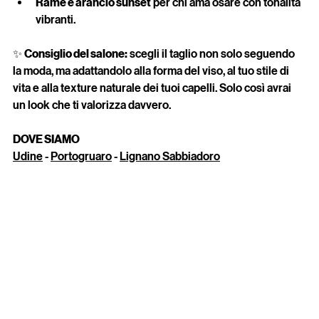
Rame e arancio sunset
 per chi ama osare con tonalità 
vibranti.
✨ 
Consiglio del salone:
 scegli il taglio non solo seguendo 
la moda, ma adattandolo alla forma del viso, al tuo stile di 
vita e alla texture naturale dei tuoi capelli. Solo così avrai 
un look che ti valorizza davvero.
DOVE SIAMO
Udine
 - 
Portogruaro
 - 
Lignano Sabbiadoro