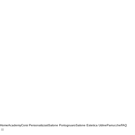
Home
Academy
Corsi Personalizzati
Salone Portogruaro
Salone Estetica Udine
Parrucche
FAQ