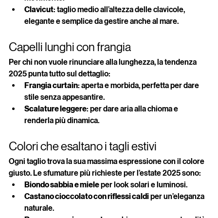
movimento.
Clavicut
: taglio medio all’altezza delle clavicole, 
elegante e semplice da gestire anche al mare.
Capelli lunghi con frangia
Per chi non vuole rinunciare alla lunghezza, la tendenza 
2025 punta tutto sul dettaglio:
Frangia curtain
: aperta e morbida, perfetta per dare 
stile senza appesantire.
Scalature leggere
: per dare aria alla chioma e 
renderla più dinamica.
Colori che esaltano i tagli estivi
Ogni taglio trova la sua massima espressione con il colore 
giusto. Le sfumature più richieste per l’estate 2025 sono:
Biondo sabbia e miele
 per look solari e luminosi.
Castano cioccolato con riflessi caldi
 per un’eleganza 
naturale.