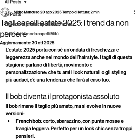
All Posts
Mirko Mancuso
20 ago 2025
Tempo di lettura: 2 min
All Posts
Tagli capelli estate 2025: i trend da non
Collezione moda capelli Mitù Parruc
perdere
Collezione moda capelli Mitù
Aggiornamento:
30 ott 2025
L’estate 2025 porta con sé un’ondata di freschezza e 
leggerezza anche nel mondo dell’hairstyle. I tagli di questa 
stagione parlano di libertà, movimento e 
personalizzazione: che tu ami i look naturali o gli styling 
più audaci, c’è una tendenza che farà al caso tuo.
Il bob diventa il protagonista assoluto
Il bob rimane il taglio più amato, ma si evolve in nuove 
versioni:
French bob
: corto, sbarazzino, con punte mosse e 
frangia leggera. Perfetto per un look chic senza troppi 