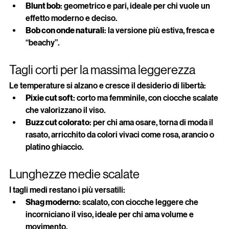
pensieri.
Blunt bob
: geometrico e pari, ideale per chi vuole un 
effetto moderno e deciso.
Bob con onde naturali
: la versione più estiva, fresca e 
“beachy”.
Tagli corti per la massima leggerezza
Le temperature si alzano e cresce il desiderio di libertà:
Pixie cut soft
: corto ma femminile, con ciocche scalate 
che valorizzano il viso.
Buzz cut colorato
: per chi ama osare, torna di moda il 
rasato, arricchito da colori vivaci come rosa, arancio o 
platino ghiaccio.
Lunghezze medie scalate
I tagli medi restano i più versatili:
Shag moderno
: scalato, con ciocche leggere che 
incorniciano il viso, ideale per chi ama volume e 