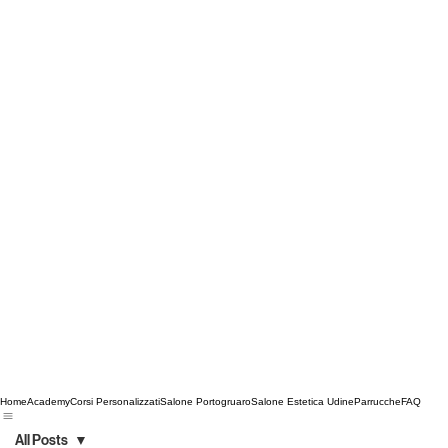
Home
Academy
Corsi Personalizzati
Salone Portogruaro
Salone Estetica Udine
Parrucche
FAQ