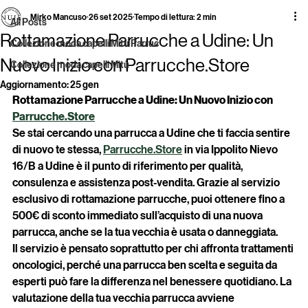
All Posts
Mirko Mancuso
26 set 2025
Tempo di lettura: 2 min
All Posts
Rottamazione Parrucche a Udine: Un
Collezione moda capelli Mitù Parruc
Nuovo Inizio con Parrucche.Store
Collezione moda capelli Mitù
Aggiornamento:
25 gen
Rottamazione Parrucche a Udine: Un Nuovo Inizio con 
Parrucche.Store
Se stai cercando una parrucca a Udine che ti faccia sentire 
di nuovo te stessa, 
Parrucche.Store
 in via Ippolito Nievo 
16/B a Udine è il punto di riferimento per qualità, 
consulenza e assistenza post-vendita. Grazie al servizio 
esclusivo di rottamazione parrucche, puoi ottenere fino a 
500€ di sconto immediato sull’acquisto di una nuova 
parrucca, anche se la tua vecchia è usata o danneggiata.
Il servizio è pensato soprattutto per chi affronta trattamenti 
oncologici, perché una parrucca ben scelta e seguita da 
esperti può fare la differenza nel benessere quotidiano. La 