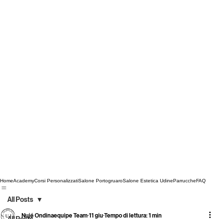
Home
Academy
Corsi Personalizzati
Salone Portogruaro
Salone Estetica Udine
Parrucche
FAQ
All Posts