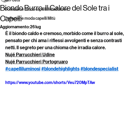
Nujé Ondinaequipe Team
11 giu
Tempo di lettura: 1 min
All Posts
Biondo Burro: Il Calore del Sole tra i
Collezione moda capelli Mitù Parruc
Capelli
Collezione moda capelli Mitù
Aggiornamento:
26 lug
È il biondo caldo e cremoso, morbido come il burro al sole, 
pensato per chi ama i riflessi avvolgenti e senza contrasti 
netti. Il segreto per una chioma che irradia calore.
Nujé Parrucchieri Udine
Nujé Parrucchieri Portogruaro
#capelliluminosi
#blondehighlights
#blondespecialist
https://www.youtube.com/shorts/Veu720MpTAw